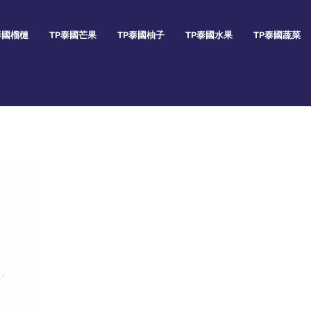
泰國榴槤
TP泰國芒果
TP泰國柚子
TP泰國水果
TP泰國蔬菜